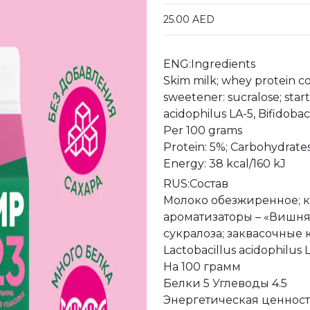
25.00
AED
ENG:Ingredients
Skim milk; whey protein con
sweetener: sucralose; start
acidophilus LA-5, Bifidoba
Per 100 grams
Protein: 5%; Carbohydrates
Energy: 38 kcal/160 kJ
RUS:Состав
Молоко обезжиренное; к
ароматизаторы – «Вишня»
сукралоза; заквасочные 
Lactobacillus acidophilus 
На 100 грамм
Белки 5 Углеводы 4.5
Энергетическая ценност