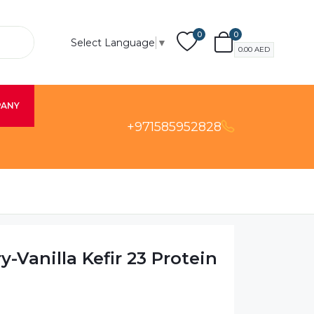
0
0
Select Language
▼
0.00
AED
PANY
+971585952828
-Vanilla Kefir 23 Protein