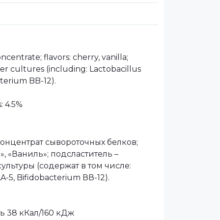
centrate; flavors: cherry, vanilla;
er cultures (including: Lactobacillus
cterium BB-12).
: 4.5%
онцентрат сывороточных белков;
, «Ваниль»; подсластитель –
культуры (содержат в том числе:
LA-5, Bifidobacterium ВВ-12).
ь 38 кКал/160 кДж