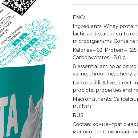
ENG:
Ingredients: Whey protein
lactic acid starter culture
microorganisms. Contains n
Kalories – 62; Protein – 12.5 
Carbohydrates – 3.0 g.
8 essential amino acids: iso
valine, threonine, phenyla
Lactobacilli: A live, direct
probiotic properties and no
Macronutrients: Ca (calciu
(sulfur)
RUS:
Состав: концентрат сыв
молоко пастеризованное