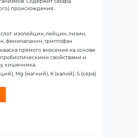
анизмов. Содержит сахара
ого) происхождения.
лот: изолейцин, лейцин, лизин,
ин, фенилаланин, триптофан
акваска прямого внесения на основе
т пробиотическими свойствами и
у кишечника.
ий), Mg (магний), K (калий), S (сера)