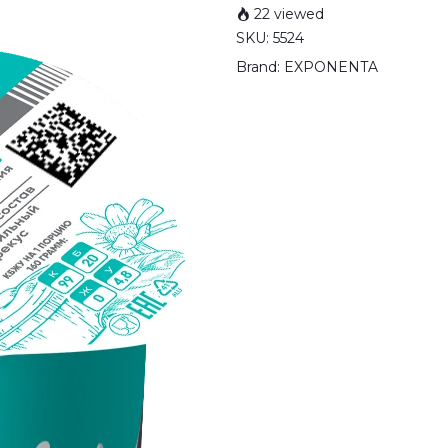
22 viewed
SKU:
5524
Brand:
EXPONENTA