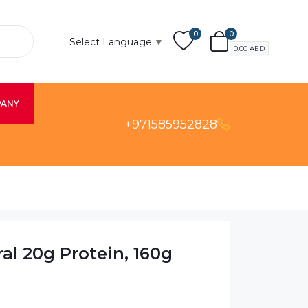
0
0
Select Language
▼
0.00
AED
PANY
+971585952828
l 20g Protein, 160g