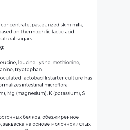
 concentrate, pasteurized skim milk,
 based on thermophilic lactic acid
atural sugars.
g;
leucine, leucine, lysine, methionine,
lanine, tryptophan.
-inoculated lactobacilli starter culture has
rmalizes intestinal microflora.
m), Mg (magnesium), K (potassium), S
ороточных белков, обезжиренное
, закваска на основе молочнокислых