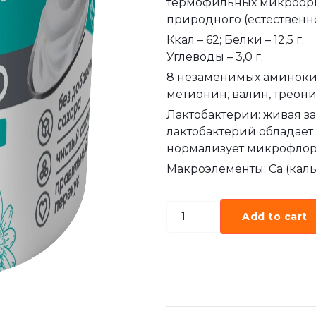
термофильных микроорг
природного (естественн
Ккал – 62; Белки – 12,5 г;
Углеводы – 3,0 г.
8 незаменимых аминокис
метионин, валин, треон
Лактобактерии: живая з
лактобактерий обладае
нормализует микрофлор
Макроэлементы: Ca (кальц
Add to cart